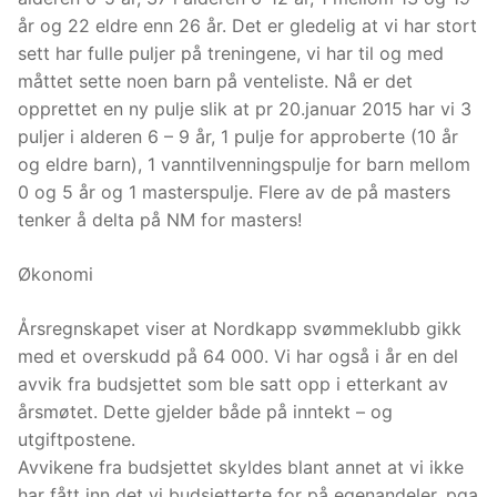
år og 22 eldre enn 26 år. Det er gledelig at vi har stort
sett har fulle puljer på treningene, vi har til og med
måttet sette noen barn på venteliste. Nå er det
opprettet en ny pulje slik at pr 20.januar 2015 har vi 3
puljer i alderen 6 – 9 år, 1 pulje for approberte (10 år
og eldre barn), 1 vanntilvenningspulje for barn mellom
0 og 5 år og 1 masterspulje. Flere av de på masters
tenker å delta på NM for masters!
Økonomi
Årsregnskapet viser at Nordkapp svømmeklubb gikk
med et overskudd på 64 000. Vi har også i år en del
avvik fra budsjettet som ble satt opp i etterkant av
årsmøtet. Dette gjelder både på inntekt – og
utgiftpostene.
Avvikene fra budsjettet skyldes blant annet at vi ikke
har fått inn det vi budsjetterte for på egenandeler, pga