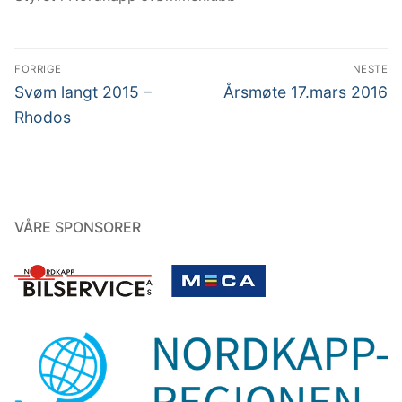
Innleggsnavigasjon
FORRIGE
NESTE
Forrige
Neste
Svøm langt 2015 –
Årsmøte 17.mars 2016
innlegg:
innlegg:
Rhodos
VÅRE SPONSORER