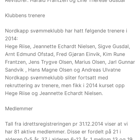
Revisorer: Harald Frantzen og Line Therese Gusdal
Klubbens trenere
Nordkapp svømmeklubb har hatt følgende trenere i
2014:
Hege Riise, Jeannette Echardt Nielsen, Sigve Gusdal,
Arnt Edmund Ofstad, Fred Gjøran Einvik, Kim Rune
Frantzen, Jens Trygve Olsen, Marius Olsen, Jarl Gunnar
Sandvik , Hans Magne Olsen og Andreas Ulvatne
Nordkapp svømmeklubb sliter fortsatt med
rekruttering av trenere, men fikk i 2014 kurset opp
Hege Riise og Jeannette Echardt Nielsen.
Medlemmer
Tall fra idrettsregistreringen pr 31.12.2014 viser at vi
har 81 aktive medlemmer. Disse er fordelt på 21 i
alderen 0-5 år, 37 i alderen 6-12 år, 1 mellom 13 og 19