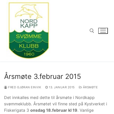
Hopp
til
innholdet
Søk etter:
Årsmøte 3.februar 2015
FRED GJØRAN EINVIK
13. JANUAR 2015
ÅRSMØTE
Det innkalles med dette til årsmøte i Nordkapp
svømmeklubb. Årsmøtet vil finne sted på Kystverket i
Fiskerigata 3
onsdag 18.februar kl 19
. Vanlige